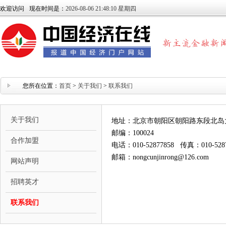
欢迎访问
现在时间是：
2026-08-06 21:48:10 星期四
您所在位置：
首页
>
关于我们
>
联系我们
关于我们
地址：北京市朝阳区朝阳路东段北岛大
邮编：100024
合作加盟
电话：010-52877858 传真：010-5287
邮箱：nongcunjinrong@126.com
网站声明
招聘英才
联系我们