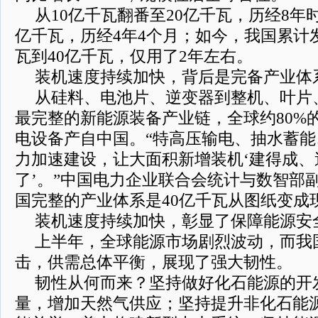
从10亿千瓦翻番至20亿千瓦，历经8年时
亿千瓦，历经4年4个月；如今，我国累计
瓦到40亿千瓦，仅用了2年左右。
装机速度持续加快，背后是完备产业体
从硅料、电池片、逆变器到整机、叶片
最完整的新能源装备产业链，全球约80%的
电设备产自中国。“特高压输电、抽水蓄
力加速建设，让大面积新增装机‘建得成、
了’。”中国电力企业联合会统计与数智部
国完整的产业体系是40亿千瓦从图纸变成
装机速度持续加快，彰显了保障能源安
上半年，全球能源市场剧烈波动，而我
击，供需总体平衡，展现了强大韧性。
韧性从何而来？坚持做好化石能源的开
量，增加天然气供应；坚持提升非化石能