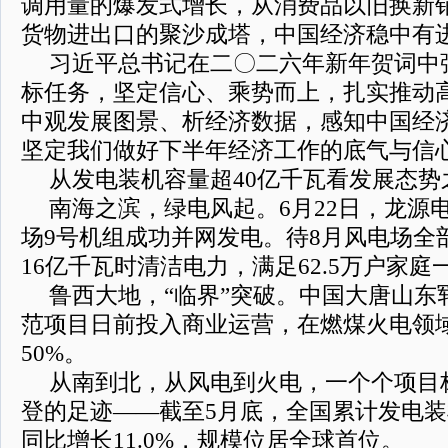
调用量的爆发式增长，从消费品以旧换新
货物进出口的聚沙成塔，中国经济稳中有
习近平总书记在二〇二六年新年贺词中
标任务，坚定信心、乘势而上，扎实推动
中观发展图景、析经济数据，感知中国经
坚定我们做好下半年经济工作的底气与信
从发电装机容量超40亿千瓦看发展态势
南海之滨，绿电风起。6月22日，龙源
场9号机组成功并网发电。待8月风电场全
16亿千瓦时清洁电力，满足62.5万户家
鲁西大地，“临界”突破。中国大唐山东郓
范项目日前投入商业运营，在燃煤火电领
50%。
从南到北，从风电到火电，一个个项目
登的足迹——截至5月底，全国累计发电装机
同比增长11.0%，规模位居全球首位。