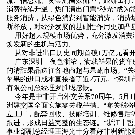
流、信息流、资金流高效循环；旅游出行
消费持续升温，热门演出门票“秒光”成为
服务消费，从绿色消费到智能消费，消费
断释放，对经济发展的基础性作用更加凸
用好超大规模市场优势，充分激发消费
焕发新的生机与活力。
从对非进出口历史同期首破1万亿元看
广东深圳，夜色渐浓，满载鲜果的货车
的清甜果品送往各地商超与果蔬市场。“关税
苹果的进口成本直接省了近2万元。”深圳
有限公司总经理罗胜聪感慨。
今年是中非开启外交关系70周年。5月1
洲建交国全面实施零关税举措。“零关税
立工厂，配套回收、技能培训、维修售后
跟进，形成日益完整的生态链。”浙江中
事业部副总经理王海光十分看好非洲新能