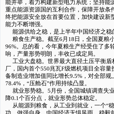
能并举，着力构建新型电力系统；坚持能
重点能源资源国的互利合作，保障开放条
终把能源安全放在首要位置，加快建设新
能力不断增强。
能源供给之稳，是上半年中国经济之稳
粮食生产稳。截至6月18日，全国夏粮
96%。总的看，今年夏粮生产经受住了多
响，产量形势明朗，丰收已成定局。
工业大盘稳。世界最大直径土压平衡盾
厂，国内首个550兆瓦F级燃机项目全容量
备制造业增加值同比增长9.5%，对全部
78.4%，“压舱石”作用持续凸显。
就业形势稳。5月份，全国城镇调查失业
降0.1个百分点，就业形势总体稳定。
从能源到粮食，从工业到就业，一个“稳
功、做强自身，中国经济无惧风雨、稳毅