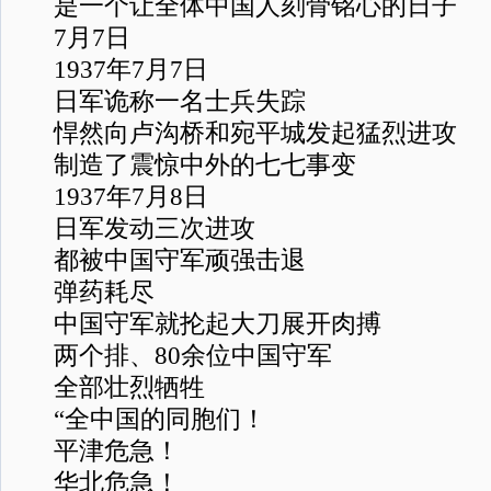
是一个让全体中国人刻骨铭心的日子
7月7日
1937年7月7日
日军诡称一名士兵失踪
悍然向卢沟桥和宛平城发起猛烈进攻
制造了震惊中外的七七事变
1937年7月8日
日军发动三次进攻
都被中国守军顽强击退
弹药耗尽
中国守军就抡起大刀展开肉搏
两个排、80余位中国守军
全部壮烈牺牲
“全中国的同胞们！
平津危急！
华北危急！