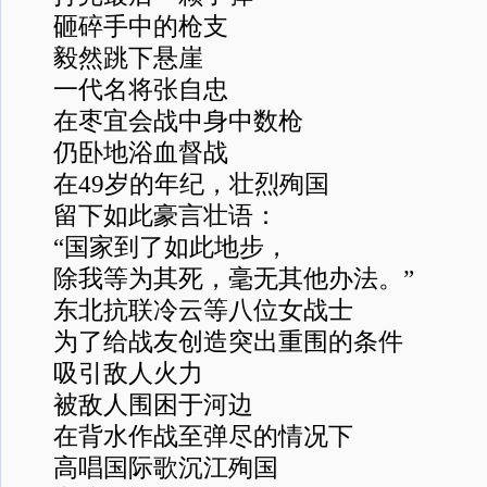
砸碎手中的枪支
毅然跳下悬崖
一代名将张自忠
在枣宜会战中身中数枪
仍卧地浴血督战
在49岁的年纪，壮烈殉国
留下如此豪言壮语：
“国家到了如此地步，
除我等为其死，毫无其他办法。”
东北抗联冷云等八位女战士
为了给战友创造突出重围的条件
吸引敌人火力
被敌人围困于河边
在背水作战至弹尽的情况下
高唱国际歌沉江殉国