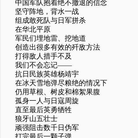
中国军队抱着绝不撤退的信念
坚守阵地，背水一战
组成敢死队与日军拼杀
在华北平原
军民们埋地雷、挖地道
创造出很多有效的歼敌方法
打得敌人措手不及
我们不会忘记——
抗日民族英雄杨靖宇
在冰天雪地弹尽粮绝的情况下
仍用草根、树皮和棉絮果腹
孤身一人与日寇周旋
直至最后英勇牺牲
狼牙山五壮士
顽强阻击数千日伪军
打完最后一颗子弹