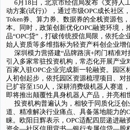
6月18日，北京市经信局发布《支持人
动方案(试行)》，通过市级OPC成长社区
Token券、算力券、数据券的全栈资源包
本。同时，政策创新优化OPC融资环境，
品“OPC贷”，打破传统授信局限，依托企
始人资质等多维指标为轻资产科创企业增
深圳模力营搭建“品牌路演+闭门精准对
引入多家常驻投资机构，常态化开展产业
百家入驻OPC企业完成新一轮融资。园区
人初创起步，依托园区资源梳理项目、对
已扩容至150人，深耕消费级机器人赛道
即将推出颠覆性具身机器人产品，并亮相
投资机构普遍认为，相较于同质化泛创
道、精准解决行业痛点、具备落地能力的O
睐。欧阳日辉表示，OPC适配四层递进融
资金—社区信用背书—银行专属信贷—股