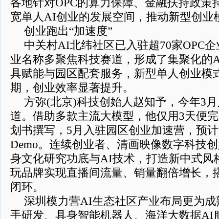
各地针对OPC的算力保障、金融扶持政策
宽单人AI创业的发展空间，推动新型创业
创业跑出“加速度”
中关村AI北纬社区已入驻超70家OPC
业名称多聚焦科技赛道，形成了集聚化的A
具赋能与园区配套服务，新型单人创业模
期，创业效率显著提升。
方弥(北京)科技创始人赵知予，今年3月入
道。借助多款主流大模型，他仅用3天便
划书撰写，5月入驻园区创业加速营，预计
Demo。连续创业者、清画映像数字科技
身文化研究功底与AI技术，打造新中式风
玩品牌实现直播间流量、销量翻倍增长，
闭环。
深圳模力营AI生态社区产业布局更为
手研发、具身智能机器人、海洋大数据AI