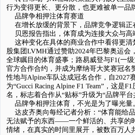
行为变得更长、更分散，也更难被单一品
品牌争相押注体育赛道
在增长放缓的背景下，品牌竞争逻辑正
贝恩报告指出，体育成为连接大众与高
这种变化在具体的商业合作中看得更清
股集团LVMH通过赞助2024年巴黎奥运
全球瞩目的体育盛事；路易威登与F1(一级
官方合作合约，并成为摩纳哥大奖赛冠名赞助
性地与Alpine车队达成冠名合作，自202
为“Gucci Racing Alpine F1 Team”
名，标志着合作从“贴标”升级为“品牌平台
品牌争相押注体育，不光是为了曝光量
达皮齐奥向每经记者分析：“体育能给
无法赋予的东西——一个鲜活的、共享的
情绪，在真实的时间里展开，被数百万人