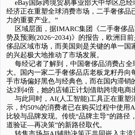
eBay国际跨境贸易事业部大中华区总经
经济正在重塑全球消费市场，二手奢侈品
力的重要产业。”
区域层面，据IMARC集团《二手奢侈
势及预测(2026~2034)》的报告，欧洲
侈品区域市场，而美国则是关键的单一国
的兴起极大地推动了市场发展。
每经记者了解到，中国奢侈品消费占全
大。国内一家二手奢侈品店老板龙籽丹向
手市场偏好黑色与经典色，而在国内滞销
达2到4倍，她的店铺正计划借助跨境电商
与此同时，AI(人工智能)工具正在重
示，约50%的消费者已在购买过程中使用
比较与品牌发现。传统“品牌主导”的路径，
道验证—再决策”的新路径取代。
转售市场与AI辅助决策正共同嵌入主