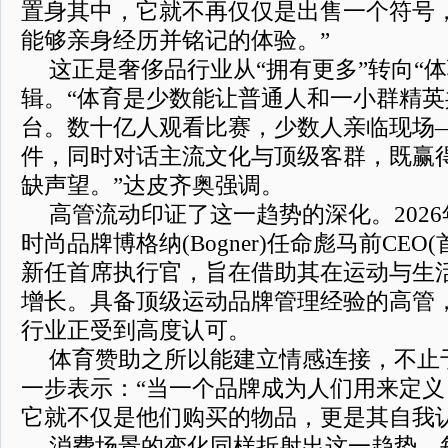
置身其中，它就不再仅仅是出售一个符号
能够亲身经历并铭记的体验。”
这正是奢侈品行业从“拥有更多”转向“
辑。“体育是少数能让普通人和一小群精
台。数十亿人观看比赛，少数人亲临现场
件，同时对话主流文化与顶级客群，既赢
缺声望。”达皮齐奥强调。
高管流动印证了这一趋势的深化。202
时尚品牌博格纳(Bogner)任命彪马前CEO
新任首席执行官，旨在借助其在运动与生
增长。具备顶级运动品牌管理经验的高管
行业正受到高度认可。
体育赞助之所以能建立情感连接，不止于
一步表示：“当一个品牌成为人们用来定
它就不仅是他们购买的物品，更是其自我
消费场景的变化同样折射出这一趋势。