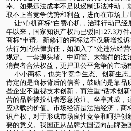
幸。如果违法成本不足以遏制违法冲动，
取不正当竞争优势和利益，进而在市场上出
让“心机商标”白费心机，治理行动已经展
年以来，国家知识产权局已驳回127.3万
商标”申请。新修订的商标法不仅新增投
法行为的法律责任，如加入了“处违法经营
规定。一套源头堵、中间管、末端罚的法治
消费者合法权益，更捍卫公平竞争的市场
小小商标，也关乎竞争生态、创新生态
肯定的是商标背后的信誉，鼓励的是靠品
些企业不重视技术创新，而注重“话术创新
营的品牌被投机者恶意抢注、坐享其成，
应承载的价值。市场经济是法治经济，商
识产权，对于形成市场良性竞争和呵护创
要的意义。我国正从品牌大国迈向品牌强