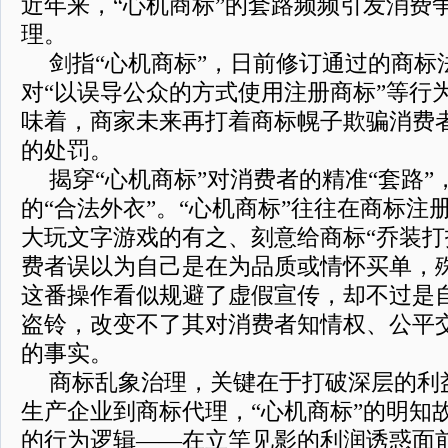
近年来，“心机商标”的套路频频引发消费
理。
剑指“心机商标”，日前修订通过的商标
对“以误导公众的方式使用注册商标”等行
味着，商家未来再打着商标幌子欺骗消费
的处罚。
揭穿“心机商标”对消费者的精准“套路
的“合法外衣”。“心机商标”往往在商标注
大玩文字游戏的有之、刻意给商标“乔装打
费者误以为自己是在为品质或情怀买单，殊
这番操作看似规避了虚假宣传，却不过是
盗铃，改变不了其对消费者知情权、公平
的事实。
商标乱象治理，关键在于打破深层的利
生产企业到商标代理，“心机商标”的明知
的行为逻辑——在立竿见影的利润诱惑面