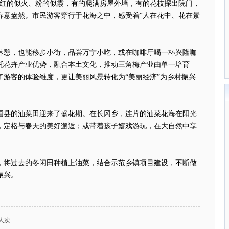
梅红的似火、粉的似霞，有的爬满房屋外墙，有的花枝探出院门，
春意盎然。市民游客穿行于花海之中，感受着“人在花中、花在景
休憩，也能移步小街，品尝万宁小吃，或在咖啡厅喝一杯兴隆咖
托花卉产业优势，融合本土文化，推动三角梅产业由单一培育
富了游客的体验维度，更让美丽风景转化为“美丽经济”为乡村振兴
国县的油菜田迎来了盛花期。在长冈乡，连片的油菜花海在阳光
，定格与春天的美好邂逅；或带着孩子嬉戏游玩，在大自然中享
，将过去的冬闲田种植上油菜，结合示范乡镇项目建设，不断做
振兴。
人次