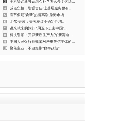
手机等购新补贴怎么补？怎么领？这场…
减轻负担，增强责任 让基层服务更有…
春节假期“焕新”热情高涨 旅游市场…
比尔·盖茨：美关税致不确定性增…
说来就来的旅行 “周五下班去中国”…
科技引领：开辟新质生产力的“新赛道…
中国人民银行拟规范对严重失信主体的…
聚焦主业，不追短期“数字政绩”