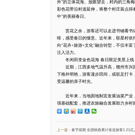
外”的立体花海。放眼望去，村内的三角
彩色花带沿村道延伸，将整个村庄装点得
中”的美丽春日。
赏花之余，游客还可以走进书铺看书
啡，感受春日的惬意。近年来，联星村依
向“花卉+旅游+文化”融合转型，不仅丰
注入活力。
冬闲田变金色花海 春日限定美景上线
近期，江西多地气温升高，赣州市兴
下格外明艳，游客漫步田间，或驻足打卡
受温馨的亲子时光。
近年来，当地因地制宜发展油菜产业
强基础配套，推进农旅融合发展助力乡村
上一篇：
春节假期 全国铁路累计发送旅客1.21亿