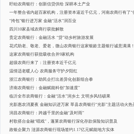
盱眙农商银行：创新信贷供给 深耕本土产业
一年整合省内超百家机构，注册资本逼近千亿元，河南农商行有了“
“挎包”银行进万家 金融“活水”润百业
四川10家县域农商行获批解散
贵定农商银行：金融活水 “贷”动乡村旅游发展
花式助老、敬老、爱老，微山农商银行这家银龄主题银行诚意满满
这家农商银行获批吸收合并9家机构
超级农商行来了：注册资本近千亿元
温情适老暖人心 农商服务守护夕阳红
浙江农商银行：助民企打出差异化创新组合拳
济南农商银行：金融赋能科创“加速度”
临沂全市农商银行：金融“活水”润乡土 文明乡风结硕果
光影惠农消夏夜 金融知识进万家 莘县农商银行“光影”主题活动火热
润昌农商银行：跨越千里的金融“及时雨”
村歌搭台金融“唱戏”，蓬莱农商银行深化存款保险知识普及
政银企聚力 涟源农商银行现场签约1.17亿元赋能地方实体