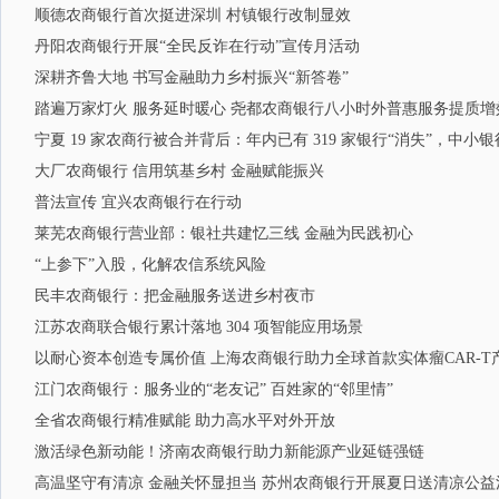
顺德农商银行首次挺进深圳 村镇银行改制显效
丹阳农商银行开展“全民反诈在行动”宣传月活动
深耕齐鲁大地 书写金融助力乡村振兴“新答卷”
踏遍万家灯火 服务延时暖心 尧都农商银行八小时外普惠服务提质增
宁夏 19 家农商行被合并背后：年内已有 319 家银行“消失”，中小
大厂农商银行 信用筑基乡村 金融赋能振兴
普法宣传 宜兴农商银行在行动
莱芜农商银行营业部：银社共建忆三线 金融为民践初心
“上参下”入股，化解农信系统风险
民丰农商银行：把金融服务送进乡村夜市
江苏农商联合银行累计落地 304 项智能应用场景
以耐心资本创造专属价值 上海农商银行助力全球首款实体瘤CAR-T
江门农商银行：服务业的“老友记” 百姓家的“邻里情”
全省农商银行精准赋能 助力高水平对外开放
激活绿色新动能！济南农商银行助力新能源产业延链强链
高温坚守有清凉 金融关怀显担当 苏州农商银行开展夏日送清凉公益