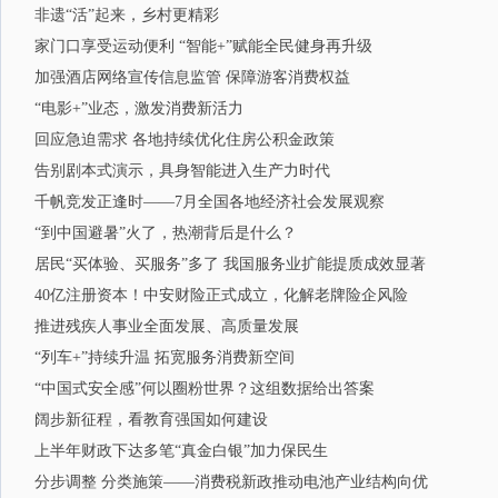
非遗“活”起来，乡村更精彩
家门口享受运动便利 “智能+”赋能全民健身再升级
加强酒店网络宣传信息监管 保障游客消费权益
“电影+”业态，激发消费新活力
回应急迫需求 各地持续优化住房公积金政策
告别剧本式演示，具身智能进入生产力时代
千帆竞发正逢时——7月全国各地经济社会发展观察
“到中国避暑”火了，热潮背后是什么？
居民“买体验、买服务”多了 我国服务业扩能提质成效显著
40亿注册资本！中安财险正式成立，化解老牌险企风险
推进残疾人事业全面发展、高质量发展
“列车+”持续升温 拓宽服务消费新空间
“中国式安全感”何以圈粉世界？这组数据给出答案
阔步新征程，看教育强国如何建设
上半年财政下达多笔“真金白银”加力保民生
分步调整 分类施策——消费税新政推动电池产业结构向优