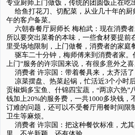
专业厨师上门做饭，传统的团圆饭正在吃
给鱼打花刀、切配菜，从业几十年的厨
午的客户备菜。
六朝春餐厅厨师长 梅柏武：现在消费
所以要突出菜肴的本味，一些食材要提前
里受场地限制，上门做餐，消费者的家庭
驱车二十分钟，梅师傅来到消费者家。
上门”服务的许宗国来说，有很多意外之喜
消费者 许宗国：带着餐具来，太齐活
凉菜摆盘、热菜起锅，忙活近3个小时
贡椒焗多宝鱼、什锦四宝蔬，“两凉六热”
钱加上20%的服务费，一共1000多块钱
订难的问题，还可以不受餐厅用餐时间限
卫生等麻烦。
消费者 许宗国：把这种餐饮标准，尤
里，不光新颖，还有体验。