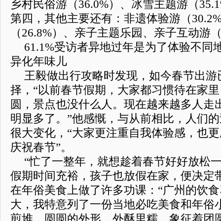
乡村民俗游（36.0%）、冰雪主题游（35
第四，其他主要还有：非遗体验游（30.2
（26.8%）、亲子主题乐园、亲子互动游（2
61.1%受访者异地过年是为了体验不
异化年味儿
王毅做出行攻略时发现，如今春节出游
择，“以前春节假期，大家都习惯待在家
圆，景点也没什么人。现在越来越多人走
明显多了。”他感慨，与从前相比，人们
很大变化，“大家更注重自我体验感，也
庆祝春节”。
“忙了一整年，就想趁着春节好好放松一
假期时间充裕，孩子也放假在家，便决定
在年俗美食上做了许多功课：“广州的饮
大，我特意列了一份当地必吃美食和年俗
煎堆，圆圆的外形，外酥里糯，象征着团