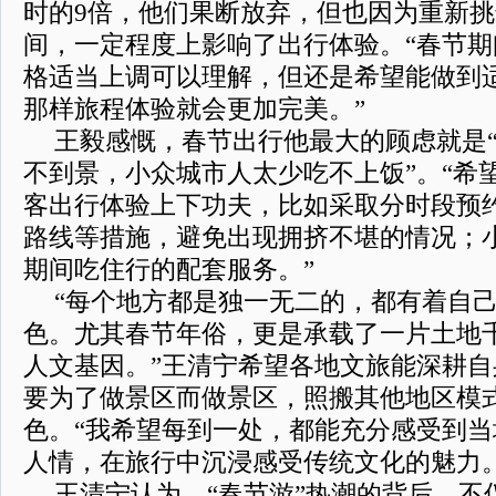
时的9倍，他们果断放弃，但也因为重新
间，一定程度上影响了出行体验。“春节
格适当上调可以理解，但还是希望能做到
那样旅程体验就会更加完美。”
王毅感慨，春节出行他最大的顾虑就是
不到景，小众城市人太少吃不上饭”。“希
客出行体验上下功夫，比如采取分时段预
路线等措施，避免出现拥挤不堪的情况；
期间吃住行的配套服务。”
“每个地方都是独一无二的，都有着自
色。尤其春节年俗，更是承载了一片土地
人文基因。”王清宁希望各地文旅能深耕自
要为了做景区而做景区，照搬其他地区模
色。“我希望每到一处，都能充分感受到
人情，在旅行中沉浸感受传统文化的魅力。
王清宁认为，“春节游”热潮的背后，不