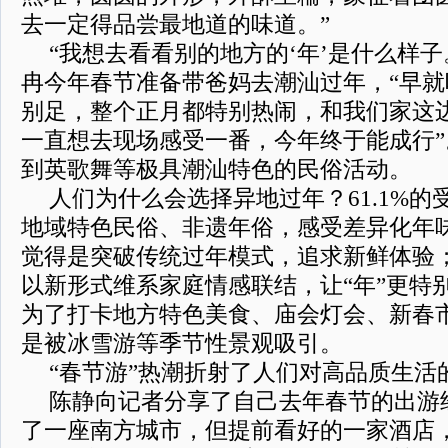
去一定得品尝最地道的味道。”
“我想去看看别的地方的‘年’是什么样子
冉今年春节准备带爸妈去潮汕过年，“早
别足，整个正月都特别热闹，和我们家这
一直想去现场感受一番，今年终于能成行
到英歌舞等极具潮汕特色的民俗活动。
人们为什么会选择异地过年？61.1%
地域特色民俗、非遗年俗，感受差异化年味儿
觉得是突破传统过年模式，追求新鲜体验；5
以新形式维系家庭情感联结，让“年”更特别
为了打卡地方特色美食、庙会灯会、新春市集
是被冰雪游等季节性景观吸引。
“春节游”热潮折射了人们对高品质生活
陈静向记者分享了自己去年春节的出游
了一座南方城市，但提前看好的一家酒店