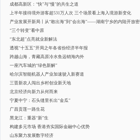
成都高新区：“快”与“慢”的共生之道
上半年接待境外游客超531万人次 三个场景看上海入境游新变化
产业发展开新局丨从“敢出海”到“会出海”——湖南宁乡的内陆开放密
“三个转变”看中原
“东北超”点亮就业新解法
透视“十五五”开局之年各省份经济半年报
跨越山海，青藏高原冷水鱼远销海内外
一座汽车城的“绿色新解”
哈尔滨智能机器人产业加速驶入新赛道
三晋新农人闯出乡村创业新天地
北京经济向新力从何而来
宁夏中宁：石头缝里长出“金瓜”
广昌贡莲一路生花
黑龙江：重器“新”生
构建多元市场 香港夯实国际金融中心优势
山东聚力发展数字经济