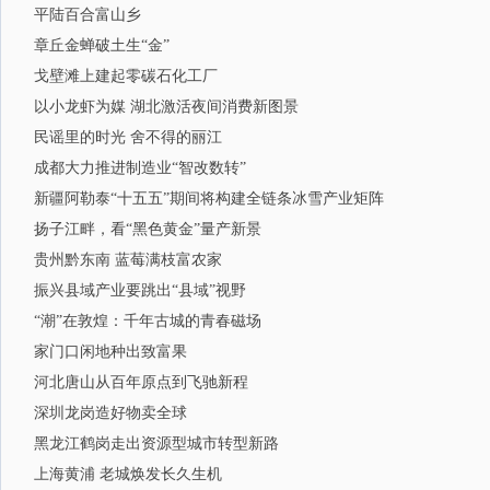
平陆百合富山乡
章丘金蝉破土生“金”
戈壁滩上建起零碳石化工厂
以小龙虾为媒 湖北激活夜间消费新图景
民谣里的时光 舍不得的丽江
成都大力推进制造业“智改数转”
新疆阿勒泰“十五五”期间将构建全链条冰雪产业矩阵
扬子江畔，看“黑色黄金”量产新景
贵州黔东南 蓝莓满枝富农家
振兴县域产业要跳出“县域”视野
“潮”在敦煌：千年古城的青春磁场
家门口闲地种出致富果
河北唐山从百年原点到飞驰新程
深圳龙岗造好物卖全球
黑龙江鹤岗走出资源型城市转型新路
上海黄浦 老城焕发长久生机