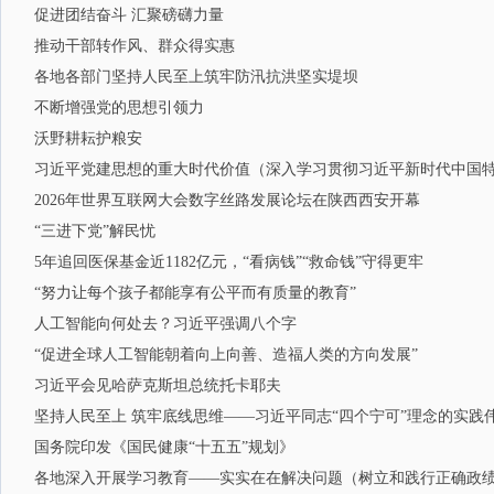
促进团结奋斗 汇聚磅礴力量
推动干部转作风、群众得实惠
各地各部门坚持人民至上筑牢防汛抗洪坚实堤坝
不断增强党的思想引领力
沃野耕耘护粮安
习近平党建思想的重大时代价值（深入学习贯彻习近平新时代中国
2026年世界互联网大会数字丝路发展论坛在陕西西安开幕
“三进下党”解民忧
5年追回医保基金近1182亿元，“看病钱”“救命钱”守得更牢
“努力让每个孩子都能享有公平而有质量的教育”
人工智能向何处去？习近平强调八个字
“促进全球人工智能朝着向上向善、造福人类的方向发展”
习近平会见哈萨克斯坦总统托卡耶夫
坚持人民至上 筑牢底线思维——习近平同志“四个宁可”理念的实践
国务院印发《国民健康“十五五”规划》
各地深入开展学习教育——实实在在解决问题（树立和践行正确政