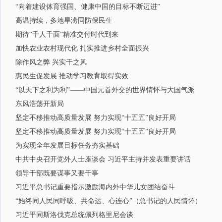
“向着建设体育强国、健康中国的目标不断迈进”
高温持续，多地旱涝同防保民生
期待“千人千面”精准交付时代到来
加快农业农村现代化 扎实推进乡村全面振兴
除作风之弊 兴实干之风
惠民生促发展 推动学习教育取得实效
“以天下之利为利”——中国元首外交的世界情怀与大国气派
东风浩荡开新局
坚定不移推动高质量发展 努力实现“十五五”良好开局
坚定不移推动高质量发展 努力实现“十五五”良好开局
为实现全年发展目标任务夯实基础
中共中央召开党外人士座谈会 习近平主持并发表重要讲话
领导干部既要谋事又要干事
习近平总书记重要指示激励海内外中华儿女团结奋斗
“始终同人民同呼吸、共命运、心连心”（总书记的人民情怀）
习近平同斯洛伐克总统佩列格里尼会谈