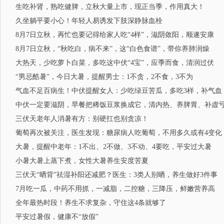
生吃补肾，熟吃健脾，立秋大量上市，现正当季，作用真大！
久坐躺平要小心！年轻人易诱发下肢深静脉血栓
8月7日立秋，再忙也要记得给家人吃“4样”，滋阴敛阳，顺遂安康
8月7日立秋，“秋吃白，病不来”，这“白色食谱”，带你养肺润燥
大热天，少吃萝卜白菜，多吃这中伏“4宝”，应季而食，清润过伏
“男忌酷暑”，今日大暑，提醒男士：1不贪，2不食，3不为
气血不足百病生！中伏提醒女人：少吃绿豆苦瓜，多吃3样，补气血
中伏一定要滋阴，早餐把稀饭豆浆换成它，清内热、养脾胃、补虚
三伏天老年人消暑有方：别硬扛也别贪凉！
葡萄再次被关注，医生发现：糖尿病人吃葡萄，不用多久或有4变化
大暑，提醒中老年：1不出、2不做、3不动、4要吃，平安过大暑
小暑大暑上蒸下煮，女性大暑养生安度苦夏
三伏天“晒背”祛湿补阳还减肥？医生：3类人别晒，养生做好3件事
7月吃一瓜，中药不用抓，一减脂，二控糖，三降压，鲜嫩营养高
全年最热时段！养生不求复杂，守住这4条就够了
平安过暑假，健康不“放假”