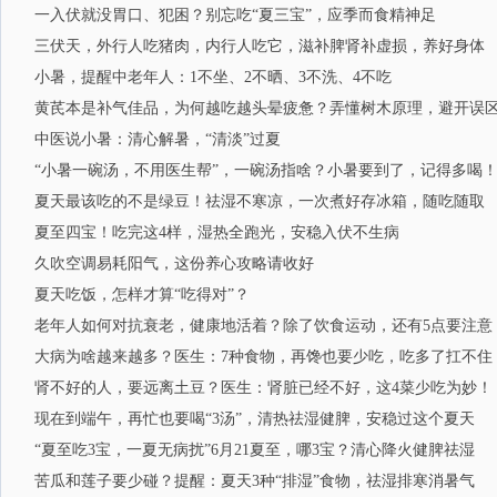
一入伏就没胃口、犯困？别忘吃“夏三宝”，应季而食精神足
三伏天，外行人吃猪肉，内行人吃它，滋补脾肾补虚损，养好身体
小暑，提醒中老年人：1不坐、2不晒、3不洗、4不吃
黄芪本是补气佳品，为何越吃越头晕疲惫？弄懂树木原理，避开误
中医说小暑：清心解暑，“清淡”过夏
“小暑一碗汤，不用医生帮”，一碗汤指啥？小暑要到了，记得多喝
夏天最该吃的不是绿豆！祛湿不寒凉，一次煮好存冰箱，随吃随取
夏至四宝！吃完这4样，湿热全跑光，安稳入伏不生病
久吹空调易耗阳气，这份养心攻略请收好
夏天吃饭，怎样才算“吃得对”？
老年人如何对抗衰老，健康地活着？除了饮食运动，还有5点要注意
大病为啥越来越多？医生：7种食物，再馋也要少吃，吃多了扛不住
肾不好的人，要远离土豆？医生：肾脏已经不好，这4菜少吃为妙！
现在到端午，再忙也要喝“3汤”，清热祛湿健脾，安稳过这个夏天
“夏至吃3宝，一夏无病扰”6月21夏至，哪3宝？清心降火健脾祛湿
苦瓜和莲子要少碰？提醒：夏天3种“排湿”食物，祛湿排寒消暑气